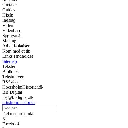
Omtaler
Guides
Hjælp
Indslag
Viden
Videnbase
Spørgsmål
Mening
Arbejdspladser
Kom med et tip
Links i indholdet
Sitemap
Tekster
Bibliotek
Tekstunivers
RSS-feed
HoersholmHistorier.dk
BB Digital
hej@bbdigital.dk
hørsholm historier
Del med omtanke
X
Facebook