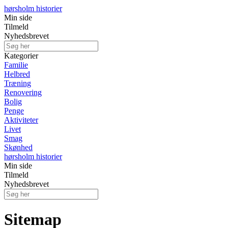
hørsholm historier
Min side
Tilmeld
Nyhedsbrevet
Kategorier
Familie
Helbred
Træning
Renovering
Bolig
Penge
Aktiviteter
Livet
Smag
Skønhed
hørsholm historier
Min side
Tilmeld
Nyhedsbrevet
Sitemap